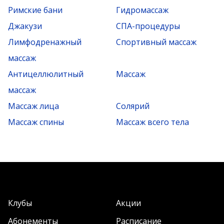
Римские бани
Гидромассаж
Джакузи
СПА-процедуры
Лимфодренажный
Спортивный массаж
массаж
Антицеллюлитный
Массаж
массаж
Массаж лица
Солярий
Массаж спины
Массаж всего тела
Клубы
Акции
Абонементы
Расписание