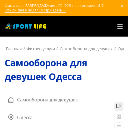
Финальная РАЗПРОДАЖА лета ❤️‍🔥
-90% на абонементы!
💡
Есть ли свет и вода? Смотри здесь →
Главная
Фитнес-услуги
Самооборона для девушек
Одес
Самооборона для
девушек Одесса
Самооборона для девушек
Одесса