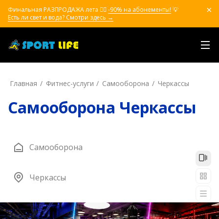
Финальная РАЗПРОДАЖА лета ❤️‍🔥
-90% на абонементы!
💡
Есть ли свет и вода? Смотри здесь →
Главная
Фитнес-услуги
Самооборона
Черкассы
Самооборона Черкассы
Самооборона
Черкассы