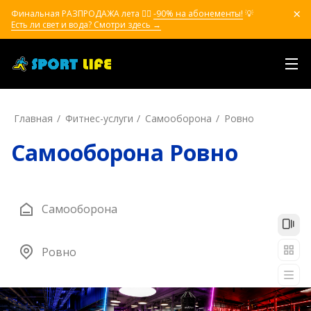
Финальная РАЗПРОДАЖА лета ❤️‍🔥
-90% на абонементы!
💡
Есть ли свет и вода? Смотри здесь →
Главная
Фитнес-услуги
Самооборона
Ровно
Самооборона Ровно
Самооборона
Ровно