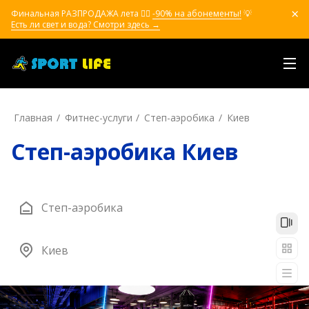
Финальная РАЗПРОДАЖА лета ❤️‍🔥
-90% на абонементы!
💡
Есть ли свет и вода? Смотри здесь →
Главная
Фитнес-услуги
Степ-аэробика
Киев
Степ-аэробика Киев
Степ-аэробика
Киев