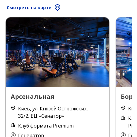
Смотреть на карте
Арсенальная
Бор
Киев, ул. Князей Острожских,
Кие
32/2, БЦ «Сенатор»
Клу
Клуб формата Premium
Pre
Генератор
Ген