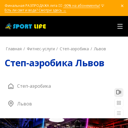
Финальная РАЗПРОДАЖА лета ❤️‍🔥
-90% на абонементы!
💡
Есть ли свет и вода? Смотри здесь →
Главная
Фитнес-услуги
Степ-аэробика
Львов
Степ-аэробика Львов
Степ-аэробика
Львов