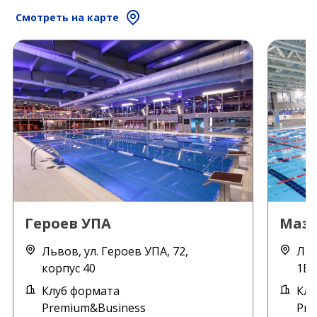
Смотреть на карте
Героев УПА
Маз
Львов, ул. Героев УПА, 72,
Льв
корпус 40
1Б,
Клуб формата
Клу
Premium&Business
Pre