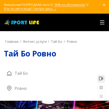
Финальная РАЗПРОДАЖА лета ❤️‍🔥
-90% на абонементы!
💡
Есть ли свет и вода? Смотри здесь →
Главная
Фитнес-услуги
Тай Бо
Ровно
Тай Бо Ровно
Тай Бо
Ровно