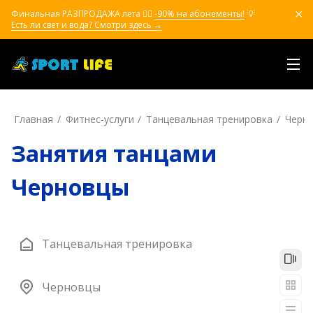
Финальная РАЗПРОДАЖА лета ❤️‍🔥
-90% на абонементы!
💡
Есть ли свет и вода? Смотри здесь →
Главная
Фитнес-услуги
Танцевальная тренировка
Черн
Занятия танцами
Черновцы
Танцевальная тренировка
Черновцы