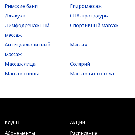
Римские бани
Гидромассаж
Джакузи
СПА-процедуры
Лимфодренажный
Спортивный массаж
массаж
Антицеллюлитный
Массаж
массаж
Массаж лица
Солярий
Массаж спины
Массаж всего тела
Клубы
Акции
Абонементы
Расписание