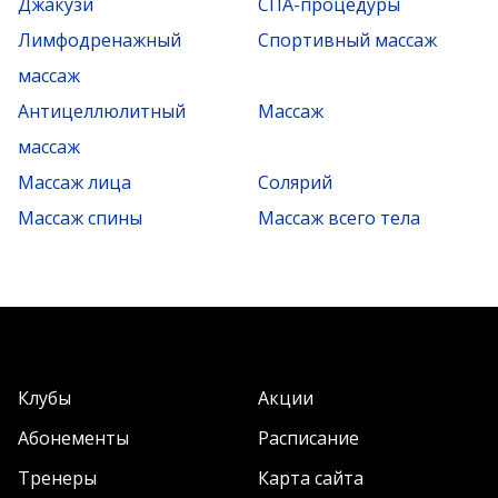
Джакузи
СПА-процедуры
Лимфодренажный
Спортивный массаж
массаж
Антицеллюлитный
Массаж
массаж
Массаж лица
Солярий
Массаж спины
Массаж всего тела
Клубы
Акции
Абонементы
Расписание
Тренеры
Карта сайта