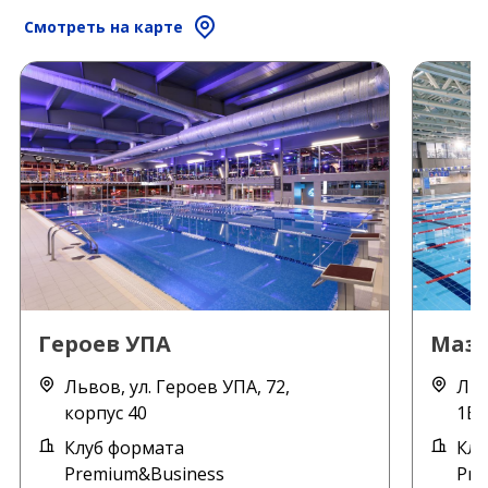
Смотреть на карте
Героев УПА
Маз
Львов, ул. Героев УПА, 72,
Льв
корпус 40
1Б,
Клуб формата
Клу
Premium&Business
Pre