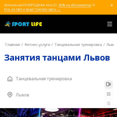
Финальная РАЗПРОДАЖА лета ❤️‍🔥
-90% на абонементы!
💡
Есть ли свет и вода? Смотри здесь →
Главная
Фитнес-услуги
Танцевальная тренировка
Льво
Занятия танцами Львов
Танцевальная тренировка
Львов