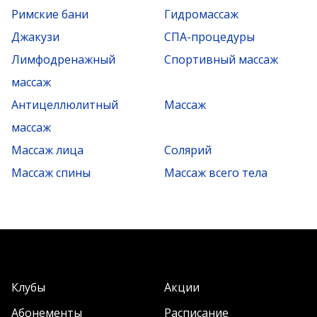
Римские бани
Гидромассаж
Джакузи
СПА-процедуры
Лимфодренажный
Спортивный массаж
массаж
Антицеллюлитный
Массаж
массаж
Массаж лица
Солярий
Массаж спины
Массаж всего тела
Клубы
Акции
Абонементы
Расписание