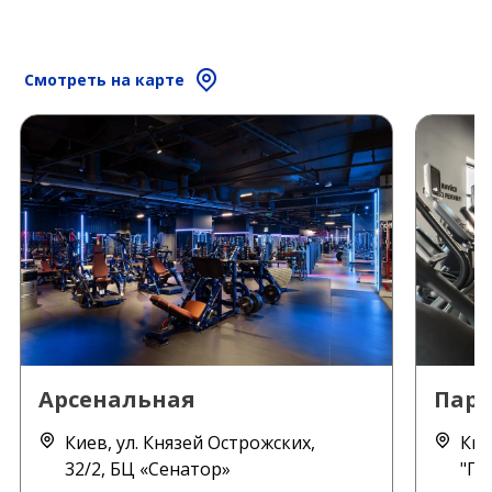
Смотреть на карте
Арсенальная
Пару
Киев, ул. Князей Острожских,
Кие
32/2, БЦ «Сенатор»
"Па