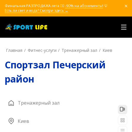
Финальная РАЗПРОДАЖА лета ❤️‍🔥
-90% на абонементы!
💡
Есть ли свет и вода? Смотри здесь →
Главная
Фитнес-услуги
Тренажерный зал
Киев
Спортзал Печерский
район
Тренажерный зал
Киев