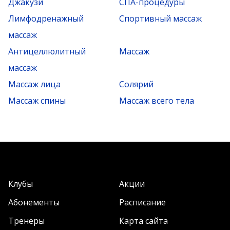
Джакузи
СПА-процедуры
Лимфодренажный
Спортивный массаж
массаж
Антицеллюлитный
Массаж
массаж
Массаж лица
Солярий
Массаж спины
Массаж всего тела
Клубы
Акции
Абонементы
Расписание
Тренеры
Карта сайта