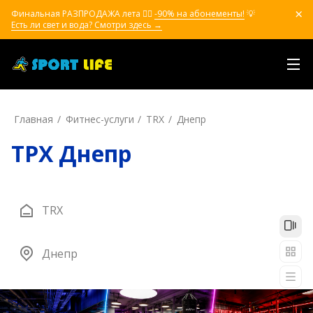
Финальная РАЗПРОДАЖА лета ❤️‍🔥
-90% на абонементы!
💡
Есть ли свет и вода? Смотри здесь →
Главная
Фитнес-услуги
TRX
Днепр
ТРХ Днепр
TRX
Днепр