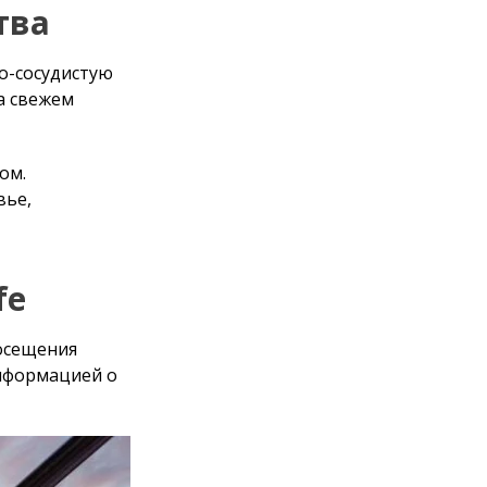
очувствие и
ия фитнес-клуб
ке клубной