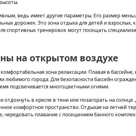
о зона отдыха для детей и взрослых, которые приходят нес
т посещать специализированные крытые бассейны.
ны на открытом воздухе
фортабельная зона релаксации. Плавая в бассейне, вы мо
любимого города. Для безопасности бассейн огражден проз
я подсвечивается многоцветными огнями.
дохнуть в кресле в тени или позагорать на солнце. Декора
е комфортное пространство. Отдыхая на летней террасе, 
ать плавание с посещением банного комплекса или SPA-проц
бом — польза и преимуществ
дов физической активности. Оно укрепляет сердечно-сосу
тела и выносливость организма. Занятия на свежем воздух