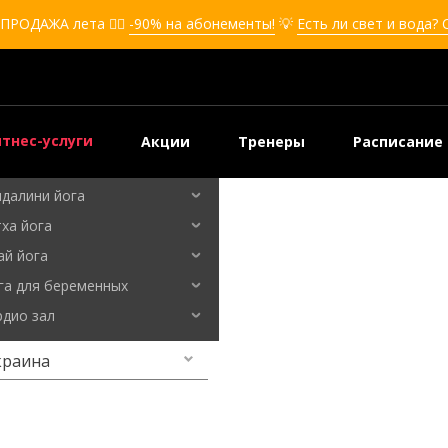
Кикбоксинг для девушек
ПРОДАЖА лета ❤️‍🔥
-90% на абонементы!
💡
Есть ли свет и вода? 
Кикбоксинг для детей
Самооборона
Самооборона для девушек
Самооборона для детей
Фитнес-услуги
Акции
Тренеры
Расписание
Бальные танцы
Кундалини йога
Хатха йога
йн
Флай йога
Йога для беременных
Кардио зал
краина