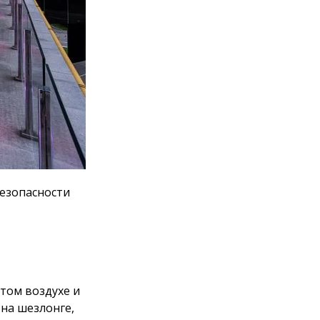
ости так, чтобы
здухе и
нге,
у спортивного и