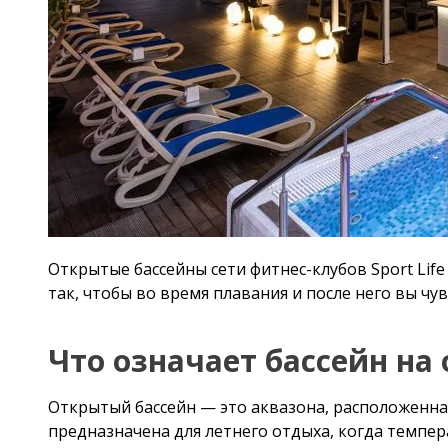
Открытые бассейны сети фитнес-клубов Sport Life о
во время плавания и после него вы чувствовали се
Что означает бассейн на 
Открытый бассейн — это аквазона, расположенная на
предназначена для летнего отдыха, когда температура
наслаждаясь архитектурой и пейзажами города с вы
Такой бассейн не относится к стандартным спортивн