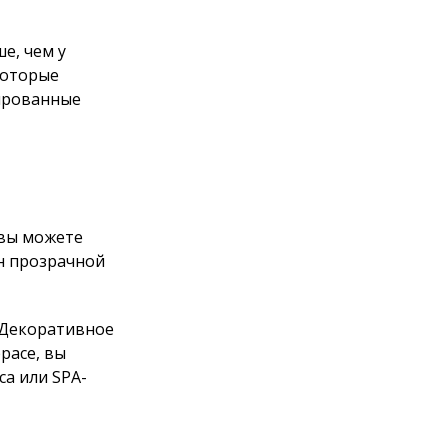
пешно поплавать
жете
рачной
тивное
вы можете
едур.
а
дистую систему,
е усиливают эти