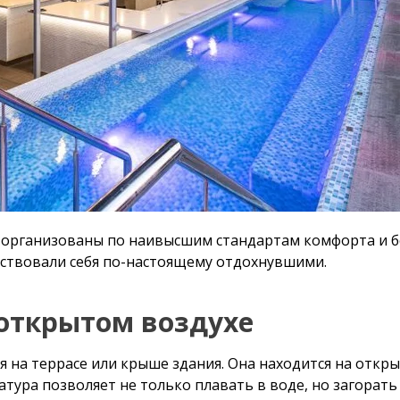
рганизованы по наивысшим стандартам комфорта и безопасн
бя по-настоящему отдохнувшими.
открытом воздухе
 террасе или крыше здания. Она находится на открытом во
 позволяет не только плавать в воде, но загорать на шезло
соты.
ым, ведь имеет другие параметры. Его размер меньше, чем 