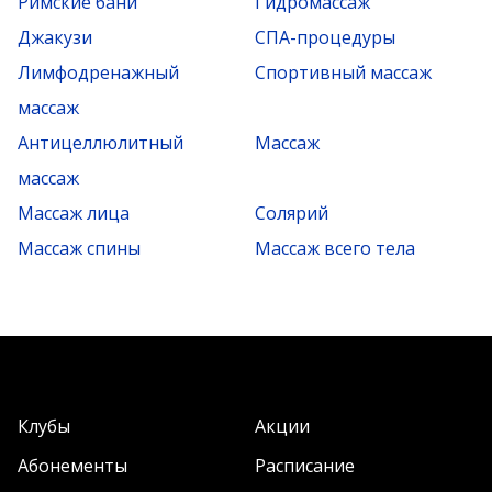
Римские бани
Гидромассаж
Джакузи
СПА-процедуры
Лимфодренажный
Спортивный массаж
массаж
Антицеллюлитный
Массаж
массаж
Массаж лица
Солярий
Массаж спины
Массаж всего тела
Клубы
Акции
Абонементы
Расписание