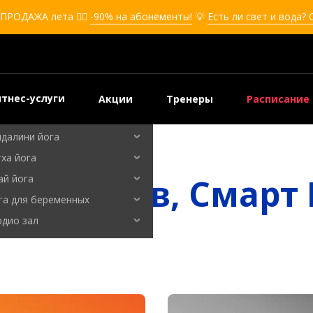
кбоксинг для девушек
ПРОДАЖА лета ❤️‍🔥
-90% на абонементы!
💡
Есть ли свет и вода?
боксинг для детей
мооборона
мооборона для девушек
мооборона для детей
тнес-услуги
Акции
Тренеры
Расписание
льные танцы
ндалини йога
ха йога
ятий Киев, Смарт
ай йога
га для беременных
рдио зал