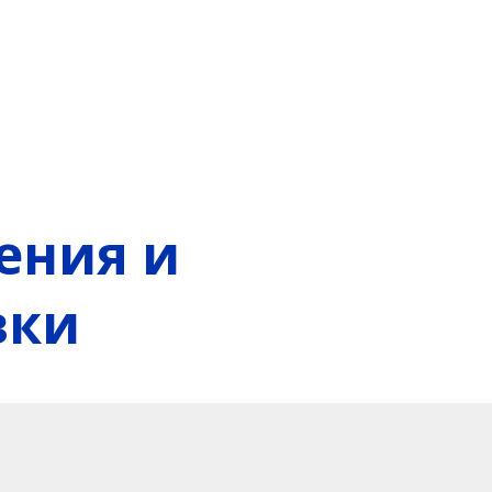
ения и
вки