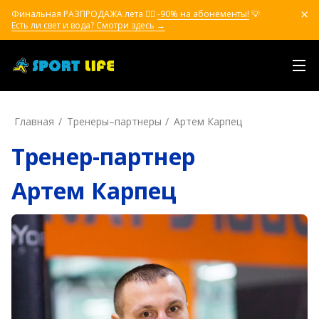
Финальная РАЗПРОДАЖА лета ❤️‍🔥
-90% на абонементы!
💡
Есть ли свет и вода? Смотри здесь →
Главная
Тренеры–пapтнepы
Артем Карпец
Тренер-партнер
Артем Карпец