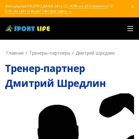
Финальная РАЗПРОДАЖА лета ❤️‍🔥
-90% на абонементы!
💡
Есть ли свет и вода? Смотри здесь →
Главная
Тренеры–пapтнepы
Дмитрий Шредлин
Тренер-партнер
Дмитрий Шредлин