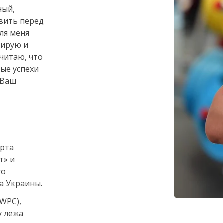
ный,
вить перед
ля меня
нирую и
читаю, что
ые успехи
 Ваш
арта
т» и
го
а Украины.
WPC),
у лежа