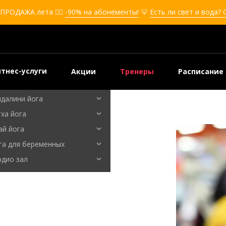
кбоксинг для девушек
ПРОДАЖА лета ❤️‍🔥
-90% на абонементы!
💡
Есть ли свет и вода?
боксинг для детей
мооборона
мооборона для девушек
мооборона для детей
тнес-услуги
Акции
Тренеры
Расписание
льные танцы
ндалини йога
ха йога
ай йога
га для беременных
рдио зал