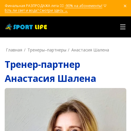
Финальная РАЗПРОДАЖА лета ❤️‍🔥
-90% на абонементы!
💡
Есть ли свет и вода? Смотри здесь →
Главная
Тренеры–пapтнepы
Анастасия Шалена
Тренер-партнер
Анастасия Шалена