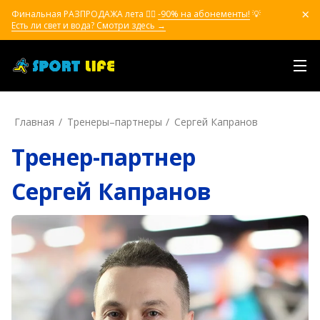
Финальная РАЗПРОДАЖА лета ❤️‍🔥
-90% на абонементы!
💡
Есть ли свет и вода? Смотри здесь →
Главная
Тренеры–пapтнepы
Сергей Капранов
Тренер-партнер
Сергей Капранов