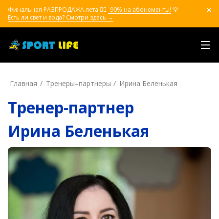
Финальная РАЗПРОДАЖА лета ❤️‍🔥
-90% на абонементы!
💡
Есть ли свет и вода? Смотри здесь →
Главная
Тренеры–пapтнepы
Ирина Беленькая
Тренер-партнер
Ирина Беленькая