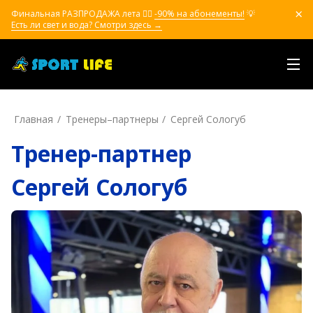
Финальная РАЗПРОДАЖА лета ❤️‍🔥
-90% на абонементы!
💡
Есть ли свет и вода? Смотри здесь →
Главная
Тренеры–пapтнepы
Сергей Сологуб
Тренер-партнер
Сергей Сологуб