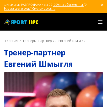
Финальная РАЗПРОДАЖА лета ❤️‍🔥
-90% на абонементы!
💡
Есть ли свет и вода? Смотри здесь →
Главная
Тренеры–пapтнepы
Евгений Шмыгля
Тренер-партнер
Евгений Шмыгля