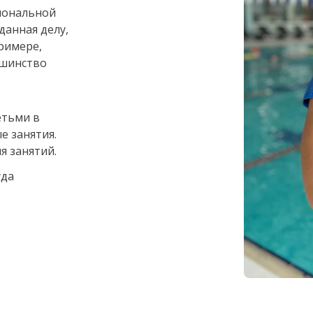
иональной
данная делу,
римере,
ьшинство
етьми в
е занятия.
я занятий.
уда