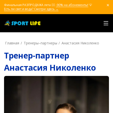
Финальная РАЗПРОДАЖА лета ❤️‍🔥
-90% на абонементы!
💡
Есть ли свет и вода? Смотри здесь →
Главная
Тренеры–пapтнepы
Анастасия Николенко
Тренер-партнер
Анастасия Николенко