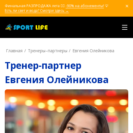
Финальная РАЗПРОДАЖА лета ❤️‍🔥
-90% на абонементы!
💡
Есть ли свет и вода? Смотри здесь →
Главная
Тренеры–пapтнepы
Евгения Олейникова
Тренер-партнер
Евгения Олейникова