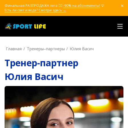
Финальная РАЗПРОДАЖА лета ❤️‍🔥
-90% на абонементы!
💡
Есть ли свет и вода? Смотри здесь →
Главная
Тренеры–пapтнepы
Юлия Васич
Тренер-партнер
Юлия Васич