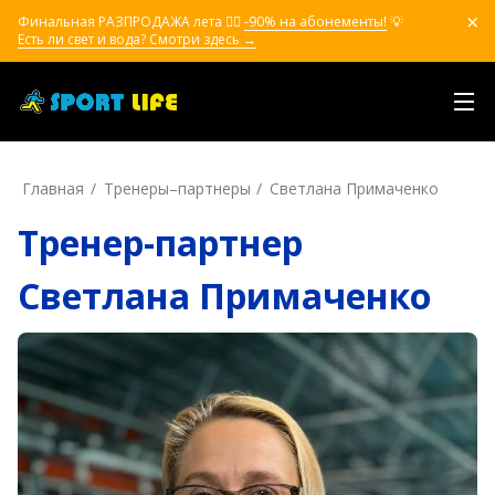
Финальная РАЗПРОДАЖА лета ❤️‍🔥
-90% на абонементы!
💡
Есть ли свет и вода? Смотри здесь →
Главная
Тренеры–пapтнepы
Светлана Примаченко
Тренер-партнер
Светлана Примаченко