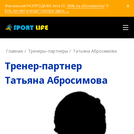
Финальная РАЗПРОДАЖА лета ❤️‍🔥
-90% на абонементы!
💡
Есть ли свет и вода? Смотри здесь →
Главная
Тренеры–пapтнepы
Татьяна Абросимова
Тренер-партнер
Татьяна Абросимова