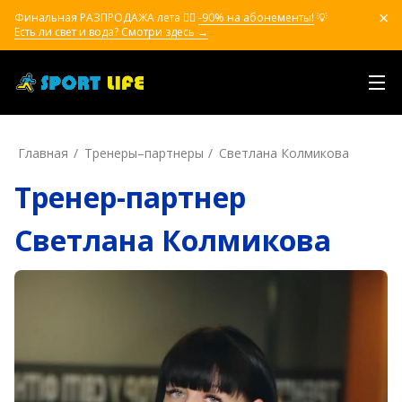
Финальная РАЗПРОДАЖА лета ❤️‍🔥
-90% на абонементы!
💡
Есть ли свет и вода? Смотри здесь →
Главная
Тренеры–пapтнepы
Светлана Колмикова
Тренер-партнер
Светлана Колмикова