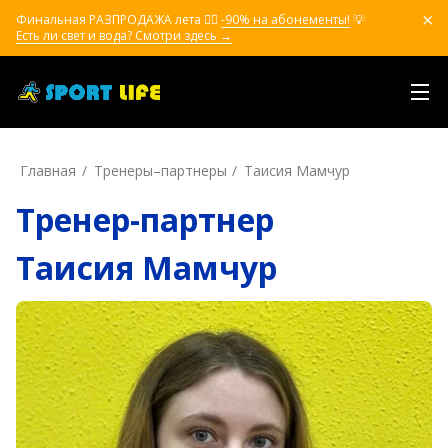
Финальная РАЗПРОДАЖА лета ❤️‍🔥
-90% на абонементы!
💡
Есть ли свет и вода? Смотри здесь →
Главная
Тренеры–пapтнepы
Таисия Мамчур
Тренер-партнер
Таисия Мамчур