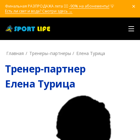
Финальная РАЗПРОДАЖА лета ❤️‍🔥
-90% на абонементы!
💡
Есть ли свет и вода? Смотри здесь →
Главная
Тренеры–пapтнepы
Елена Турица
Тренер-партнер
Елена Турица