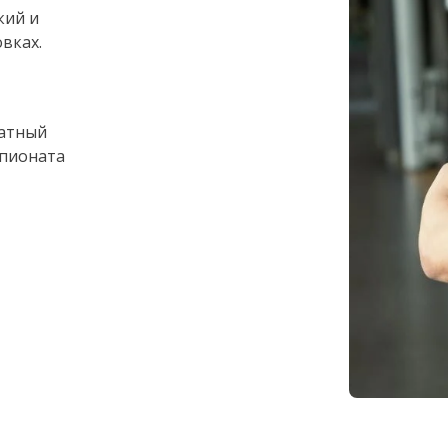
кий и
вках.
ратный
мпионата