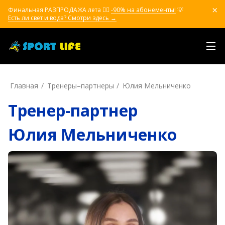
Финальная РАЗПРОДАЖА лета ❤️‍🔥
-90% на абонементы!
💡
Есть ли свет и вода? Смотри здесь →
Главная
Тренеры–пapтнepы
Юлия Мельниченко
Тренер-партнер
Юлия Мельниченко