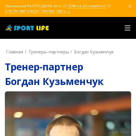
Финальная РАЗПРОДАЖА лета ❤️‍🔥
-90% на абонементы!
💡
Есть ли свет и вода? Смотри здесь →
Главная
Тренеры–пapтнepы
Богдан Кузьменчук
Тренер-партнер
Богдан Кузьменчук