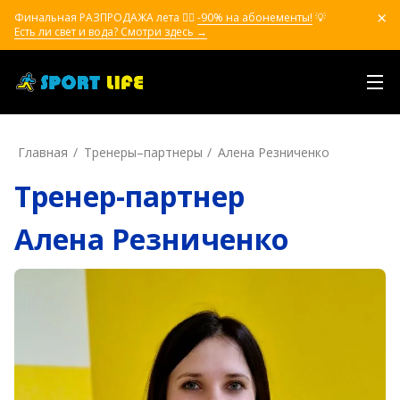
Финальная РАЗПРОДАЖА лета ❤️‍🔥
-90% на абонементы!
💡
Есть ли свет и вода? Смотри здесь →
Главная
Тренеры–пapтнepы
Алена Резниченко
Тренер-партнер
Алена Резниченко