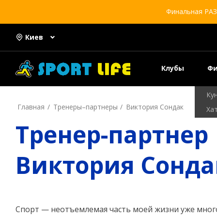
Ки
Финальная РАЗ
Кик
Са
Киев
Са
Са
Клубы
Фи
Ба
Ку
Главная
Тренеры–пapтнepы
Виктория Сондак
Хат
Тренер-партнер
Фл
Йо
Ка
Виктория Сонда
Спорт — неотъемлемая часть моей жизни уже много