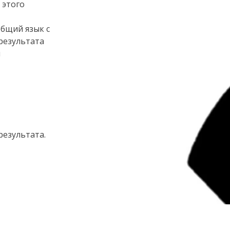
 этого
общий язык с
результата
ы
результата.