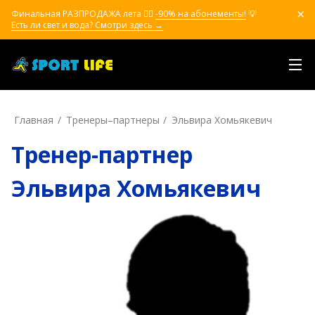
Финальная РАЗПРОДАЖА лета ❤️‍🔥
-90% на абонементы!
💡
Есть ли свет и вода? Смотри здесь →
Главная
Тренеры–пapтнepы
Эльвира Хомьякевич
Тренер-партнер
Эльвира Хомьякевич