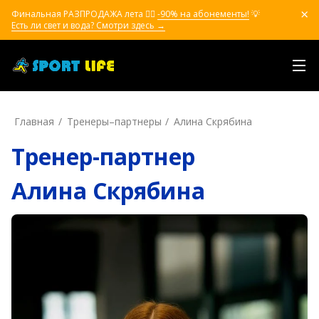
Финальная РАЗПРОДАЖА лета ❤️‍🔥
-90% на абонементы!
💡
Есть ли свет и вода? Смотри здесь →
Главная
Тренеры–пapтнepы
Алина Скрябина
Тренер-партнер
Алина Скрябина