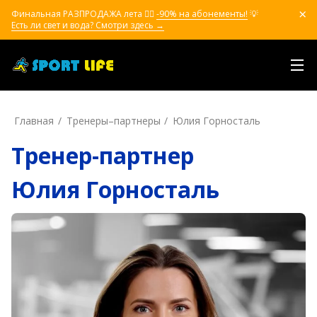
Финальная РАЗПРОДАЖА лета ❤️‍🔥
-90% на абонементы!
💡
Есть ли свет и вода? Смотри здесь →
Главная
Тренеры–пapтнepы
Юлия Горносталь
Тренер-партнер
Юлия Горносталь