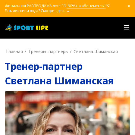
Финальная РАЗПРОДАЖА лета ❤️‍🔥
-90% на абонементы!
💡
Есть ли свет и вода? Смотри здесь →
Главная
Тренеры–пapтнepы
Светлана Шиманская
Тренер-партнер
Светлана Шиманская