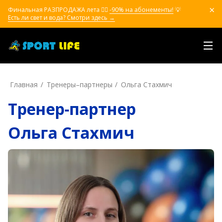
Финальная РАЗПРОДАЖА лета ❤️‍🔥
-90% на абонементы!
💡
Есть ли свет и вода? Смотри здесь →
Главная
Тренеры–пapтнepы
Ольга Стахмич
Тренер-партнер
Ольга Стахмич