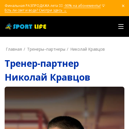
Финальная РАЗПРОДАЖА лета ❤️‍🔥
-90% на абонементы!
💡
Есть ли свет и вода? Смотри здесь →
Главная
Тренеры–пapтнepы
Николай Кравцов
Тренер-партнер
Николай Кравцов