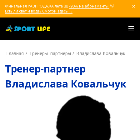
Финальная РАЗПРОДАЖА лета ❤️‍🔥
-90% на абонементы!
💡
Есть ли свет и вода? Смотри здесь →
Главная
Тренеры–пapтнepы
Владислава Ковальчук
Тренер-партнер
Владислава Ковальчук