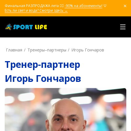
Финальная РАЗПРОДАЖА лета ❤️‍🔥
-90% на абонементы!
💡
Есть ли свет и вода? Смотри здесь →
Главная
Тренеры–пapтнepы
Игорь Гончаров
Тренер-партнер
Игорь Гончаров