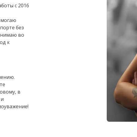
боты с 2016
омогаю
спорте без
ринимаю во
од к
чению.
те
овому, в
 и
моуважение!