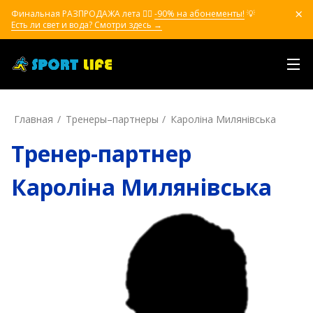
Финальная РАЗПРОДАЖА лета ❤️‍🔥
-90% на абонементы!
💡
Есть ли свет и вода? Смотри здесь →
Главная
Тренеры–пapтнepы
Кароліна Милянівська
Тренер-партнер
Кароліна Милянівська