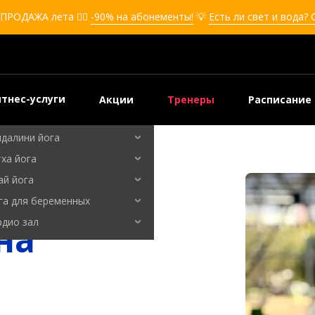
кбоксинг для девушек
ПРОДАЖА лета ❤️‍🔥
-90% на абонементы!
💡
Есть ли свет и вода?
боксинг для детей
мооборона
мооборона для девушек
мооборона для детей
тнес-услуги
Акции
Тренеры
Расписание
льные танцы
ндалини йога
ха йога
ай йога
га для беременных
рдио зал
на