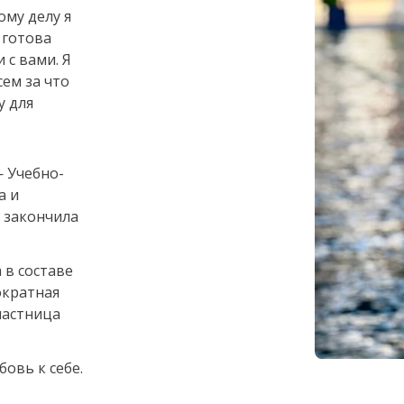
ому делу я
 готова
 с вами. Я
ем за что
у для
 Учебно-
а и
я закончила
 в составе
ократная
частница
бовь к себе.