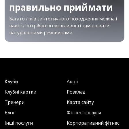
правильно приймати
Багато ліків синтетичного походження можна і
навіть потрібно по можливості замінювати
натуральними речовинами.
Клуби
Акції
Клубні картки
Розклад
Тренери
Карта сайту
Блог
Фітнес-послуги
Інші послуги
Корпоративний фітнес