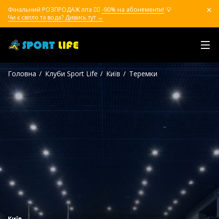
Фінальний РОЗПРОДАЖ літа ❤️‍🔥
-90% на абонементи!
💡
Чи є світло та вода? Дивись тут →
Головна
Клуби Sport Life
Київ
Теремки
Київ