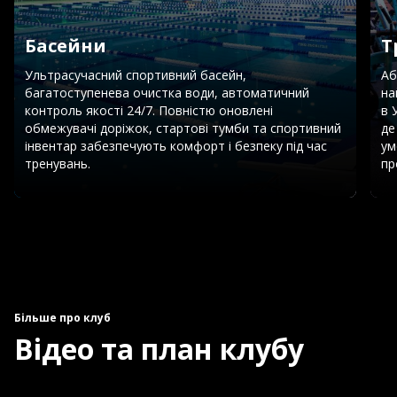
Басейни
Т
Ультрасучасний спортивний басейн,
Аб
багатоступенева очистка води, автоматичний
на
контроль якості 24/7. Повністю оновлені
в 
обмежувачі доріжок, стартові тумби та спортивний
де
інвентар забезпечують комфорт і безпеку під час
ум
тренувань.
пр
Більше про клуб
Відео та план клубу